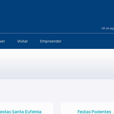
08 de ag
iver
Visitar
Empreender
Festas Santa Eufémia
Festas Podentes