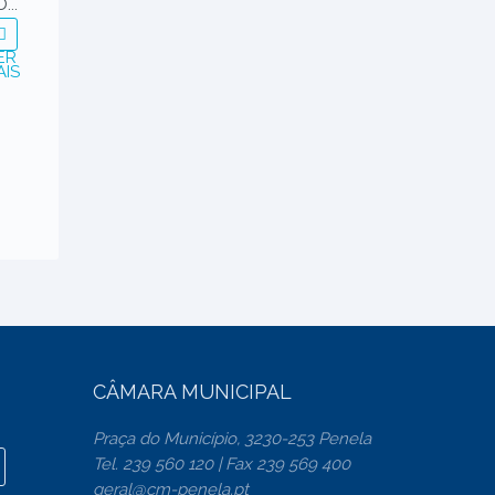
...
ER
AIS
CÂMARA MUNICIPAL
Praça do Município, 3230-253 Penela
Tel. 239 560 120 | Fax 239 569 400
geral@cm-penela.pt