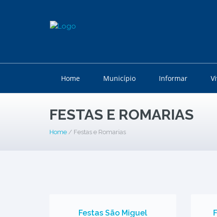
Home
Município
Informar
V
FESTAS E ROMARIAS
Home
/ Festas e Romarias
Festas São Miguel