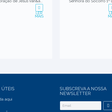
ração de Jesus Vari&a...
Senhora do Socorro 1º D
LER
L
MAIS
M
 ÚTEIS
SUBSCREVA A NOSSA
NEWSLETTER
a aqui