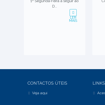
1º Segunda-Feira a seguir ao
Co
D...
LER
MAIS
CONTACTOS ÚTEIS
LINKS
Veja aqui
Aced