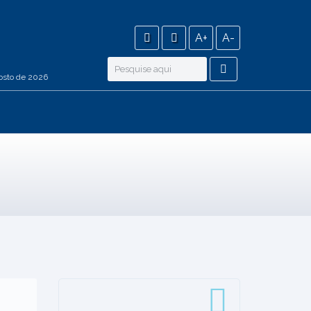
A+
A-
osto de 2026