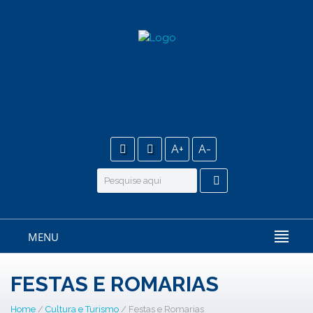
A+
A-
MENU
FESTAS E ROMARIAS
Home
/
Cultura e Turismo
/ Festas e Romarias