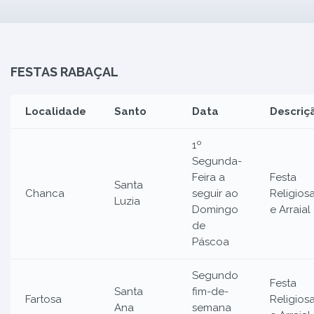
FESTAS RABAÇAL
Localidade
Santo
Data
Descriç
1º
Segunda-
Feira a
Festa
Santa
Chanca
seguir ao
Religios
Luzia
Domingo
e Arraial
de
Páscoa
Segundo
Festa
Santa
fim-de-
Fartosa
Religios
Ana
semana