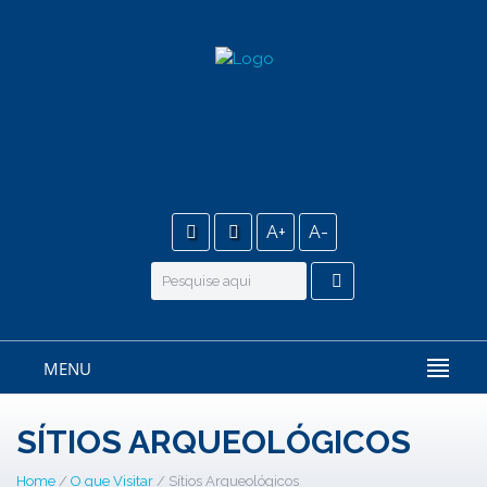
A+
A-
MENU
SÍTIOS ARQUEOLÓGICOS
Home
/
O que Visitar
/ Sítios Arqueológicos