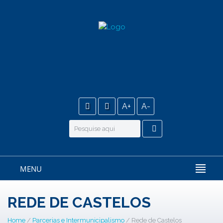
A+
A-
MENU
REDE DE CASTELOS
Home
/
Parcerias e Intermunicipalismo
/ Rede de Castelos