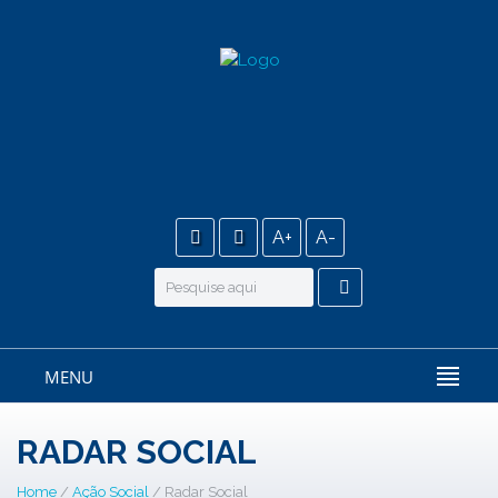
A+
A-
MENU
RADAR SOCIAL
Home
/
Ação Social
/ Radar Social