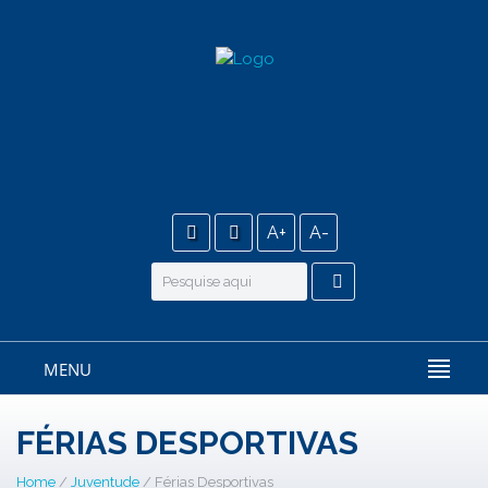
A+
A-
MENU
FÉRIAS DESPORTIVAS
Home
/
Juventude
/ Férias Desportivas