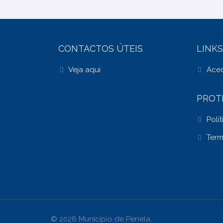
CONTACTOS ÚTEIS
LINKS
Veja aqui
Aced
PROT
Polí
Term
© 2026 Município de Penela.