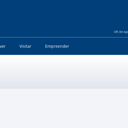
08 de ag
iver
Visitar
Empreender