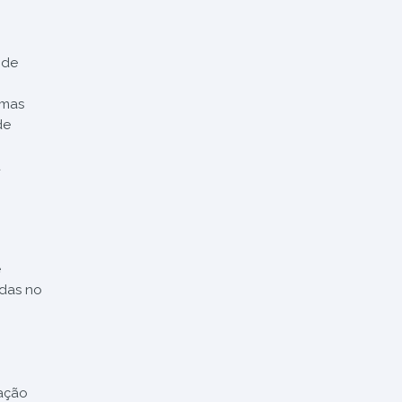
 de
emas
de
a
e
idas no
lação