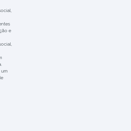
ocial,
entes
ação e
ocial,
m
.
a um
de