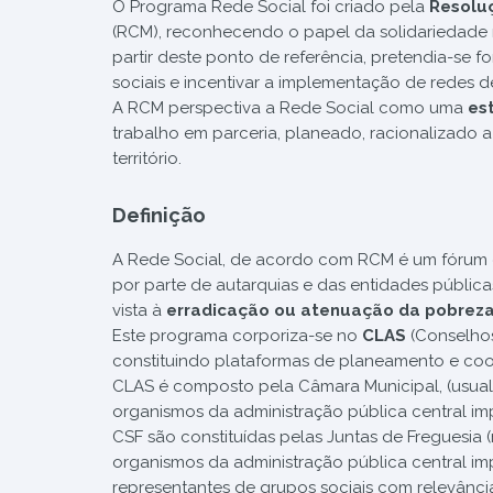
O Programa Rede Social foi criado pela
Resolu
(RCM), reconhecendo o papel da solidariedade ma
partir deste ponto de referência, pretendia-se
sociais e incentivar a implementação de redes d
A RCM perspectiva a Rede Social como uma
es
trabalho em parceria, planeado, racionalizado 
território.
Definição
A Rede Social, de acordo com RCM é um fórum 
por parte de autarquias e das entidades públic
vista à
erradicação ou atenuação da pobrez
Este programa corporiza-se no
CLAS
(Conselhos
constituindo plataformas de planeamento e coor
CLAS é composto pela Câmara Municipal, (usualm
organismos da administração pública central imp
CSF são constituídas pelas Juntas de Freguesia 
organismos da administração pública central imp
representantes de grupos sociais com relevância