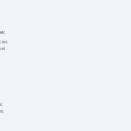
os:
ais;
vel
l;
l;