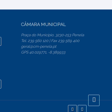
CÂMARA MUNICIPAL
Praça do Município, 3230-253 Penela
Tel. 239 560 120 | Fax 239 569 400
geral@cm-penela.pt
GPS 40.029771, -8.389933