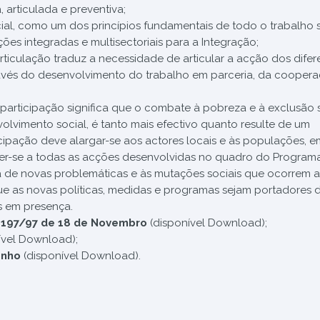
 articulada e preventiva;
ial, como um dos princípios fundamentais de todo o trabalho s
es integradas e multisectoriais para a Integração;
rticulação traduz a necessidade de articular a acção dos difer
través do desenvolvimento do trabalho em parceria, da cooper
 participação significa que o combate à pobreza e à exclusão s
vimento social, é tanto mais efectivo quanto resulte de um
icipação deve alargar-se aos actores locais e às populações, e
der-se a todas as acções desenvolvidas no quadro do Programa
 de novas problemáticas e às mutações sociais que ocorrem 
que as novas políticas, medidas e programas sejam portadores 
s em presença.
º 197/97 de 18 de Novembro
(disponível Download);
ível Download);
Junho
(disponível Download).