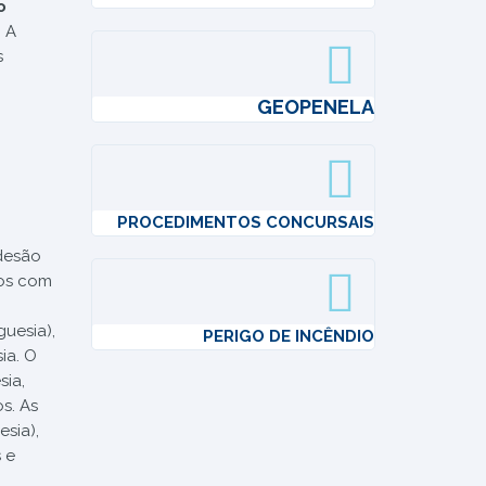
o
. A
s
GEOPENELA
PROCEDIMENTOS CONCURSAIS
desão
ços com
guesia),
PERIGO DE INCÊNDIO
ia. O
sia,
s. As
sia),
 e