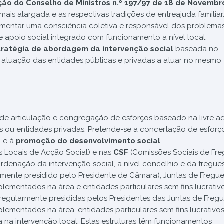
ção do Conselho
de Ministros n.º 197/97 de 18 de Novembr
is alargada e as respectivas tradições de entreajuda familiar
 fomentar uma consciência coletiva e responsável dos problema
e apoio social integrado com funcionamento a nível local.
tratégia de
abordagem da intervenção social
baseada no
a atuação das entidades públicas e privadas a atuar no mesmo
de articulação e congregação de esforços baseado na livre a
as ou entidades privadas. Pretende-se a concertação de esfor
a
e à
promoção do desenvolvimento social
.
 Locais de Acção Social) e nas
CSF
(Comissões Sociais de Fre
denação da intervenção social, a nível concelhio e da fregues
ente presidido pelo Presidente de Câmara), Juntas de Fregue
lementados na área e entidades particulares sem fins lucrativo
(regularmente presididas pelos Presidentes das Juntas de Fregue
lementados na área, entidades particulares sem fins lucrativos
 na intervenção local. Estas estruturas têm funcionamentos