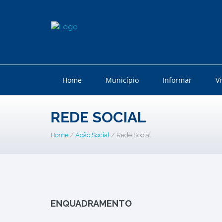
Home
Município
Informar
V
REDE SOCIAL
Home
/
Ação Social
/ Rede Social
ENQUADRAMENTO