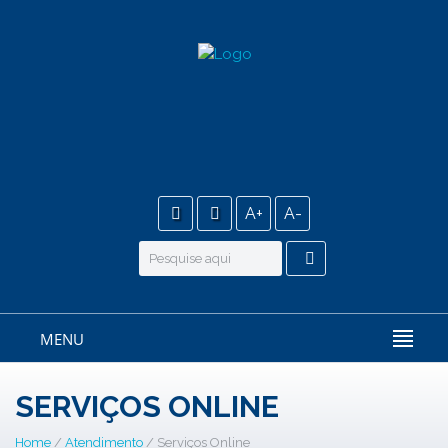
A+
A-
MENU
SERVIÇOS ONLINE
Home
/
Atendimento
/ Serviços Online