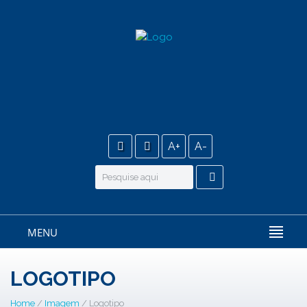
A+
A-
MENU
LOGOTIPO
Home
/
Imagem
/ Logotipo