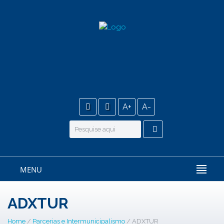
A+
A-
MENU
ADXTUR
Home
/
Parcerias e Intermunicipalismo
/ ADXTUR