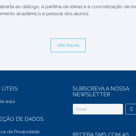
erta ao diálogo, à partilha de ideias e à concretização de ini
vimento académico e pessoal dos alunos.
VER TODAS
 ÚTEIS
SUBSCREVA A NOSSA
NEWSLETTER
a aqui
EÇÃO DE DADOS
tica de Privacidade
RECEBA SMS COM AS