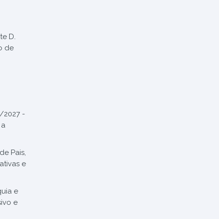
te D.
o de
5/2027 -
 a
de Pais,
tivas e
quia e
ivo e