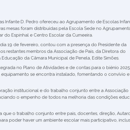
s Infante D. Pedro ofereceu ao Agrupamento de Escolas Infan
ivas mesas foram distribuídas pela Escola Sede no Agrupament
ar do Espinhal e Centro Escolar da Cumeeira.
dia 19 de fevereiro, contou com a presença do Presidente da
os restantes membros da Associação de Pais, da Diretora do
 Educação da Câmara Municipal de Penela, Edite Simões.
integrada no Plano de Atividades e de contas para o biénio 202
equipamento se encontra instalado, fomentando o convívio e
ação institucional e do trabalho conjunto entre a Associação 
enciando o empenho de todos na melhoria das condições educa
ta que o trabalho conjunto entre pais, docentes, direção, Autar
ra poder haver um ambiente escolar mais participativo, inclus