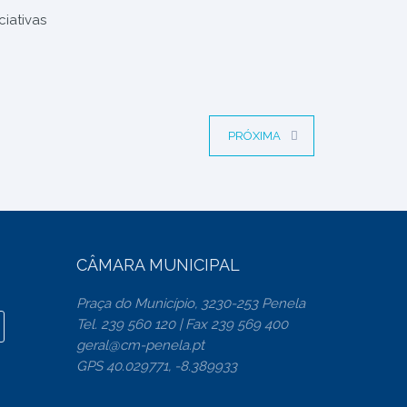
ciativas
PRÓXIMA
CÂMARA MUNICIPAL
Praça do Município, 3230-253 Penela
Tel. 239 560 120 | Fax 239 569 400
geral@cm-penela.pt
GPS 40.029771, -8.389933